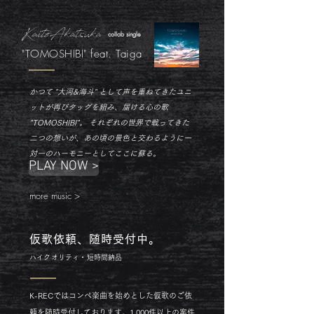
Kaito
Akatsuka
collab
single
"TOMOSHIBI" feat. Taiga
かつて "大河&海斗" として声を重ねてきたユニ
ットが再びタッグを組み、届ける心の歌
"TOMOSHIBI"。 それぞれの世界で戦ってきた
二つの想いが、あの頃の景色と交わるように一
対一のハーモニーとしてここに蘇る。
PLAY NOW >
more music >
仮歌依頼、随時受付中。
ハイクオリティ・短時間納品
K-RECではコンペ楽曲を始めとした仮歌のご依
頼を随時受付しております。1,000件以上の案件