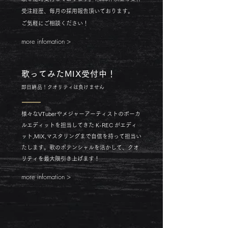
受注経歴、毎月の採用報告頂いております。
​ご気軽にご相談ください！
more infomation >
歌ってみたMIX受付中！
即日納品！クオリティは負けません
様々なVTuberやメジャーアーティストのボーカ
ルエディットを担当してきた K-REC がエディ
ット,MIX,マスタリングまで自信を持って担当い
たします。歌のポテンシャルを活かして、クオ
リティを最大限引き上げます！
more infomation >