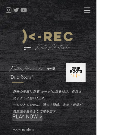
​)<-REC
KaitoAkatsuka
powered
by
Kaito
Akatsuka
new EP
"Drip Roots'"
自分の奥底にある“ルーツ”に耳を傾け、自然と
滴るように紡いだEP。
一つひとつの音に、過去と記憶、未来と希望が
無意識の景色として滲み出す。
PLAY NOW >
more music >